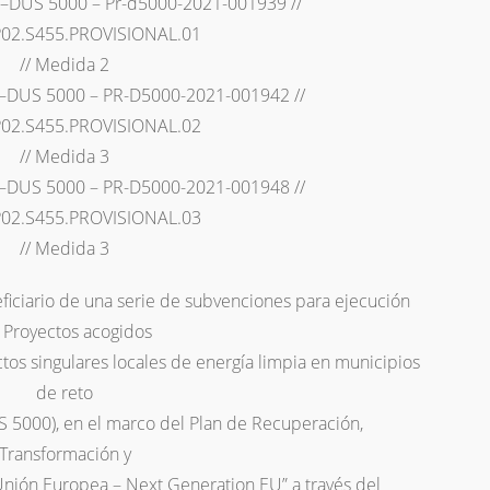
–DUS 5000 – Pr-d5000-2021-001939 //
P02.S455.PROVISIONAL.01
// Medida 2
–DUS 5000 – PR-D5000-2021-001942 //
P02.S455.PROVISIONAL.02
// Medida 3
–DUS 5000 – PR-D5000-2021-001948 //
P02.S455.PROVISIONAL.03
// Medida 3
ficiario de una serie de subvenciones para ejecución
 Proyectos acogidos
ctos singulares locales de energía limpia en municipios
de reto
000), en el marco del Plan de Recuperación,
Transformación y
 Unión Europea – Next Generation EU” a través del