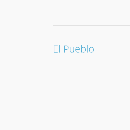
El Pueblo
Subvenciones par
de personas con 
Subvenciones a entidades locales c
contratación de personas con disca
y servicios de interés público y ut