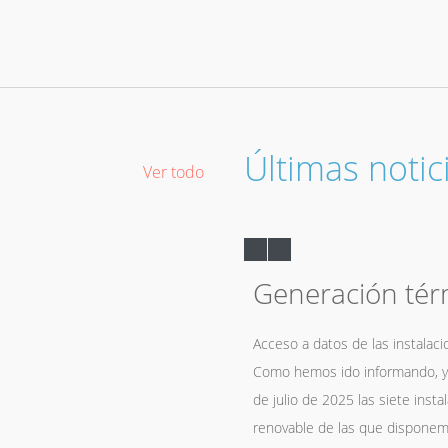
Últimas notic
Ver todo
octubre 15, 2020
a la contratación
Generación tér
discapacidad
Acceso a datos de las instalac
Como hemos ido informando, y
ofinanciadas por el FSE para la
de julio de 2025 las siete inst
pacidad para la realización de obras
renovable de las que disponemo
ilidad social (2.020) El Ayuntamiento