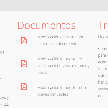
Documentos
Tr
Modificación de la tasa por
Nuest
expedicion documentos
Const
 de
para 
Modificación Impuesto de
acerc
construcciones, instalaciones y
fuert
obras
sido 
,
han c
Modificación Impuesto sobre
vecin
s
bienes inmuebles
en ell
layo y
N-122.