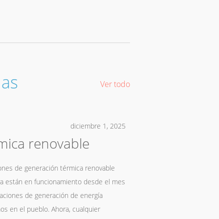
ias
Ver todo
diciembre 1, 2025
mica renovable
PROGRAMA DU
aerotermia en
iones de generación térmica renovable
a están en funcionamiento desde el mes
ANUNCIO Exp. 7/2024 Asunt
alaciones de generación de energía
Obra derivados de PROGRA
s en el pueblo. Ahora, cualquier
edificios municipales) Exp