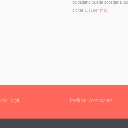
ciudadano puede acceder a los 
a la contratación de dos
dichas [...]
Leer más
 sido formalizadas al amparo de la
viso Legal
Perfil del contratante